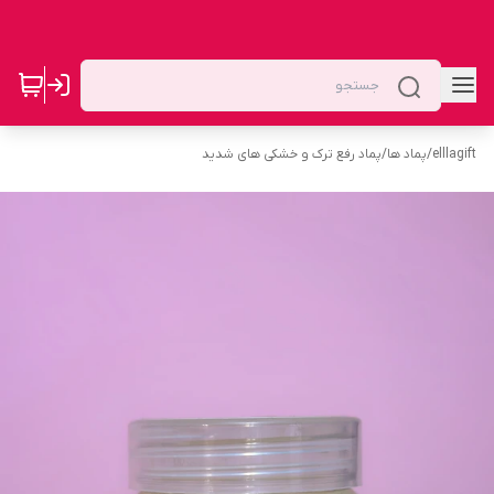
elllagift
/
پماد ها
/
پماد رفع ترک و خشکی های شدید