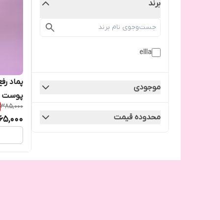
برند
ellla
پماد رف
موجودی
پوست
385,000
محدوده قیمت
65,000