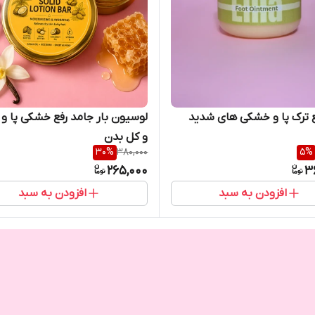
ع ترک پا و خشکی های شدید
لوسیون بار جامد رفع خشکی پا 
و کل بدن
30
%
380,000
5
%
265,000
3
افزودن به سبد
افزودن به سبد