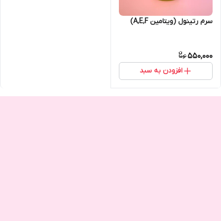
سرم رتینول (ویتامین A,E,F)
550,000
افزودن به سبد