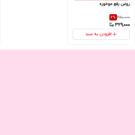
روغن رفع موخوره
350,000
6
%
329,000
افزودن به سبد