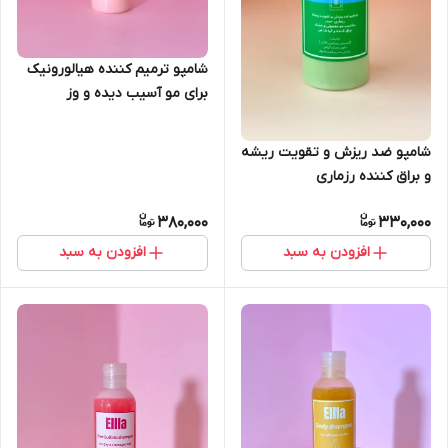
شامپو ترمیم کننده هیالورونیک
برای مو آسیب دیده و وز
شامپو ضد ریزش و تقویت ریشه
و براق کننده رزماری
سدر(مخصوص مو معمولی و
380,000
330,000
خشک)
افزودن به سبد
افزودن به سبد