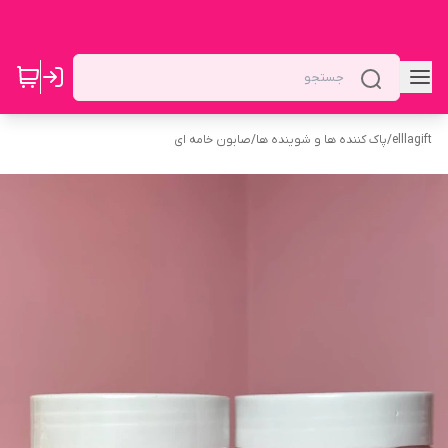
elllagift
/
پاک کننده ها و شوینده ها
/
صابون خامه ای