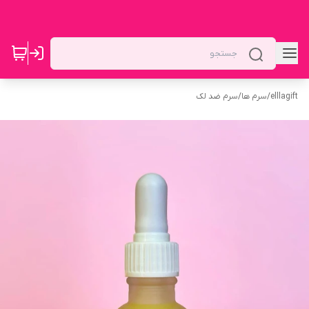
elllagift
/
سرم ها
/
سرم ضد لک