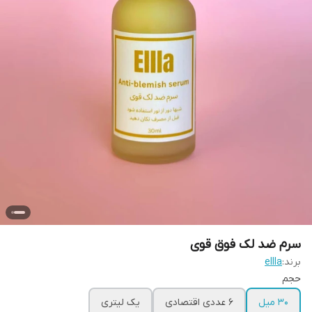
سرم ضد لک فوق قوی
برند:
ellla
حجم
30 میل
6 عددی اقتصادی
یک لیتری