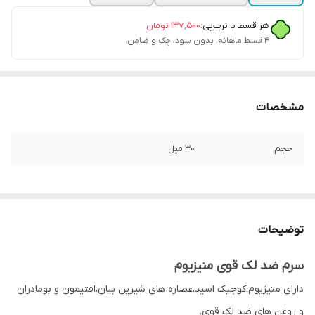
هر قسط با ترب‌پی:
۱۳۷٬۵۰۰
تومان
۴ قسط ماهانه. بدون سود، چک و ضامن.
مشخصات
حجم
30 میل
توضیحات
سرم ضد لک قوی منیزیوم
دارای منیزیوم،کوجیک اسید،عصاره های شیرین بیان،افتیمون و بومادران
و روغن های ضد لک قوی.