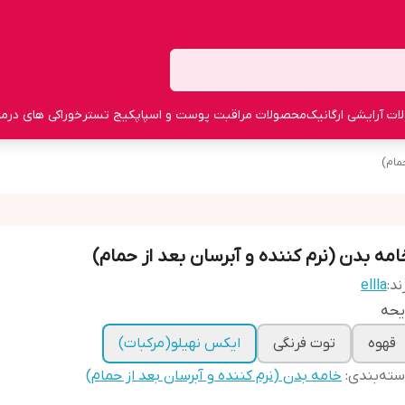
ت آرایشی ارگانیک
محصولات مراقبت پوست و اسپا
پکیج تستر
خوراکی های درما
مام)
امه بدن (نرم کننده و آبرسان بعد از حمام)
ند:
ellla
یحه
قهوه
توت فرنگی
ایکس نهیلو(مرکبات)
ته‌بندی
:
خامه بدن (نرم کننده و آبرسان بعد از حمام)