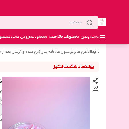
دسته‌بندی محصولات
خانه
همه محصولات
فروش عمده
محصولا
elllagift
/
کرم ها و لوسیون ها
/
خامه بدن (نرم کننده و آبرسان بعد از ح
خ
بر
را
دس