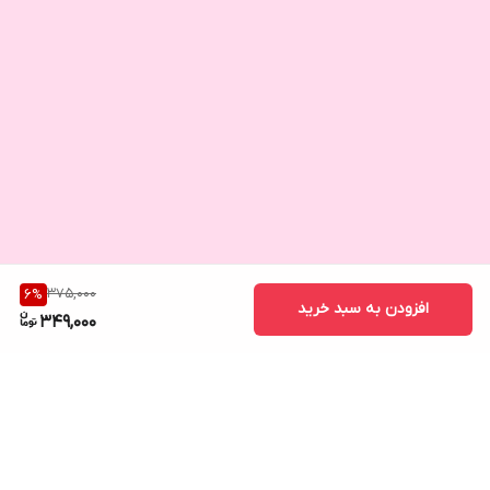
375,000
6
%
افزودن به سبد خرید
349,000