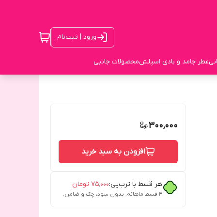
ورود | ثبت‌نام
نی
عطر جامد و بادی اسپلش
محصولات جانبی
300,000
افزودن به سبد خرید
هر قسط با ترب‌پی:
۷۵٬۰۰۰
تومان
۴ قسط ماهانه. بدون سود، چک و ضامن.