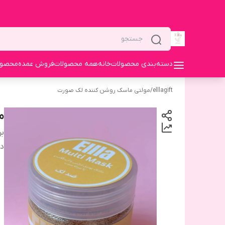
دسته‌بندی محصولات
خانه
همه محصولات
فروش عمده
محصولا
elllagift
/
مولتی ماسک روشن کننده لک صورت
م
بر
دس