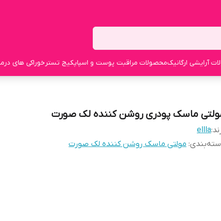
ت آرایشی ارگانیک
محصولات مراقبت پوست و اسپا
پکیج تستر
خوراکی های درما
ولتی ماسک پودری روشن کننده لک صورت
ند:
ellla
ته‌بندی
:
مولتی ماسک روشن کننده لک صورت