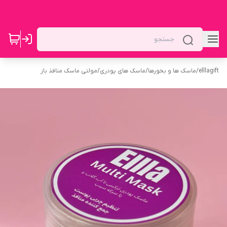
elllagift
/
ماسک ها و بخورها
/
ماسک های پودری
/
مولتی ماسک منافذ باز