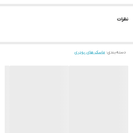
را روی پوست بزنین و بعد از نیم ساعت با آب بشورید و کرم آبرسان
بزنید.
نظرات
اگر پوست چرب دارید میتوانید ماسک را با سرکه سیب و آب ترکیب کنید.
اگر منافذ باز دارید ماسک را با سفیده تخم مرغ ترکیب کرده واستفاده
کنید.
دسته‌بندی
:
ماسک های پودری
نکته
ماسک ها در یخچال نگه داری شوند.
ماسک ضدجوش فقط با آب ترکیب شود