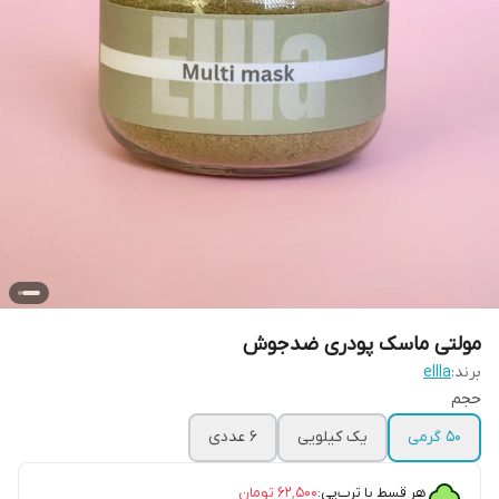
مولتی ماسک پودری ضدجوش
برند:
ellla
حجم
۵۰ گرمی
یک کیلویی
6 عددی
هر قسط با ترب‌پی:
۶۲٬۵۰۰
تومان