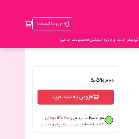
ورود | ثبت‌نام
نی
عطر جامد و بادی اسپلش
محصولات جانبی
590,000
افزودن به سبد خرید
هر قسط با ترب‌پی:
۱۴۷٬۵۰۰
تومان
۴ قسط ماهانه. بدون سود، چک و ضامن.