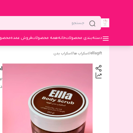
دسته‌بندی محصولات
خانه
همه محصولات
فروش عمده
محصولا
elllagift
/
اسکراب ها
/
اسکراب بدن
ا
بر
دس