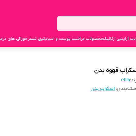
ت آرایشی ارگانیک
محصولات مراقبت پوست و اسپا
پکیج تستر
خوراکی های درما
سکراب قهوه بدن
ند:
ellla
ته‌بندی
:
اسکراب بدن