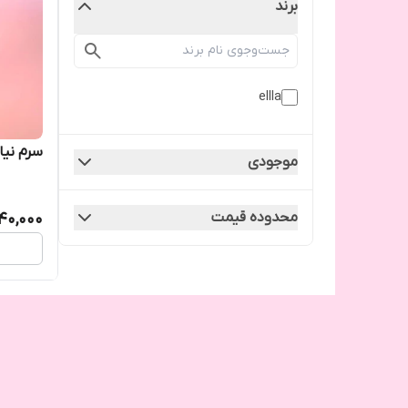
برند
ellla
سرم نیاس
موجودی
محدوده قیمت
40,000