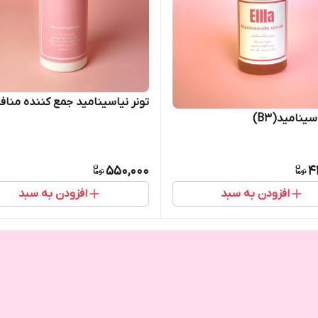
تونر نیاسینامید جمع کننده مناف
ینامید(B3)
550,000
4
افزودن به سبد
افزودن به سبد