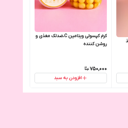
کرم کپسولی ویتامین C،ضدلک مغذی و
ذ
روشن کننده
750,000
افزودن به سبد