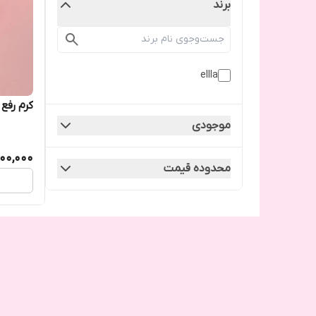
برند
ellla
کرم رفع
موجودی
00,000
محدوده قیمت