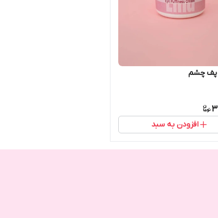
 پف چشم
3
افزودن به سبد